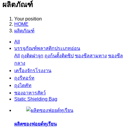
ผลิตภัณฑ์
Your position
HOME
ผลิตภัณฑ์
All
บรรจุภัณฑ์พลาสติกประเภทอ่อน
All
ถุงติดฝาจุก
ถุงก้นตั้งติดซิป
ซองซีลสามทาง
ซองซีล
กลาง
เครื่องจักรโรงงาน
ถุงรีทอร์ท
ถุงไดคัท
ซองอาหารสัตว์
Static Shielding Bag
ผลิตซองฟอยด์ทุเรียน